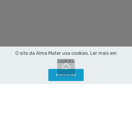
O site da Alma Mater usa cookies. Ler mais em
cookies
.
Concordo
Todas
nguembu.com
Rota do Chá